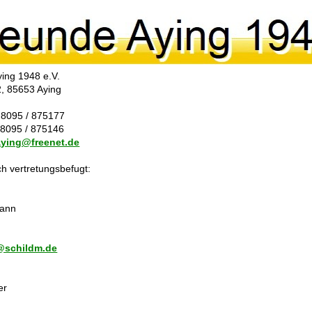
ying 1948 e.V.
2,
85653 Aying
) 8095 / 875177
) 8095 / 875146
aying@freenet.de
h vertretungsbefugt:
mann
n@schildm.de
er