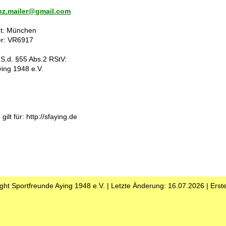
inz.mailer@gmail.com
ht: München
r: VR6917
i.S.d. §55 Abs.2 RStV:
ying 1948 e.V.
lt für: http://sfaying.de
ght Sportfreunde Aying 1948 e.V. | Letzte Änderung: 16.07.2026 | Erste