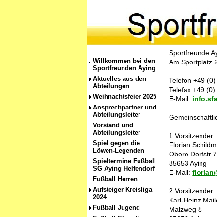
Sportfreunde A
Willkommen bei den
Am Sportplatz 
Sportfreunden Aying
Aktuelles aus den
Telefon +49 (0
Abteilungen
Telefax +49 (0
Weihnachtsfeier 2025
E-Mail:
info.sf
Ansprechpartner und
Abteilungsleiter
Gemeinschaftlic
Vorstand und
Abteilungsleiter
1.Vorsitzender:
Spiel gegen die
Florian Schild
Löwen-Legenden
Obere Dorfstr.7
Spieltermine Fußball
85653 Aying
SG Aying Helfendorf
E-Mail:
floria
Fußball Herren
Aufsteiger Kreisliga
2.Vorsitzender:
2024
Karl-Heinz Mail
Fußball Jugend
Malzweg 8