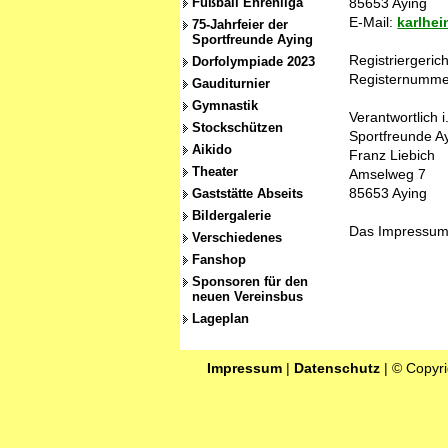
Fußball Ehrenliga
85653 Aying
E-Mail:
karlhe
75-Jahrfeier der
Sportfreunde Aying
Registriergeric
Dorfolympiade 2023
Registernumme
Gauditurnier
Gymnastik
Verantwortlich 
Stockschützen
Sportfreunde A
Aikido
Franz Liebich
Theater
Amselweg 7
85653 Aying
Gaststätte Abseits
Bildergalerie
Das Impressum gi
Verschiedenes
Fanshop
Sponsoren für den
neuen Vereinsbus
Lageplan
Impressum
|
Datenschutz
| © Copyri